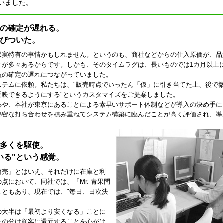
いました。
の確定が遅れる。
びついた。
果実特有の事情かもしれません。というのも、商社などからの仕入原価が、品
とが多々あるからです。しかも、そのタイムラグは、長いものでは1カ月以上
益の確定の遅れにつながっていました。
ステムに依頼。私たちは、"販売時点でいったん「仮」に引き当てた上、後で
反映できるようにする"というカスタマイズをご提案しました。
応や、本社が東京にあることによる素早いサポート体制などが導入の決め手に
綿密な打ち合わせを積み重ねてシステム構築に臨んだことが高く評価され、導
多くを駆使。
いる"という感覚。
商売」とはいえ、それだけに在庫と利
点において、同社では、「Mr. 青果問
ともあり、現在では、"毎日、日次決
の大半は「最初より安くなる」ことに
その分は顧客に還元することを心がけ