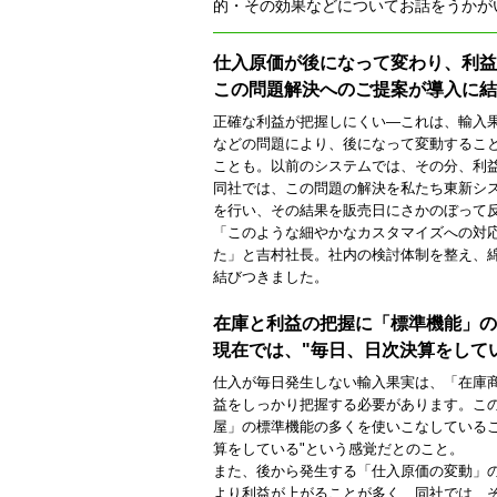
的・その効果などについてお話をうかが
仕入原価が後になって変わり、利益
この問題解決へのご提案が導入に結
正確な利益が把握しにくい―これは、輸入
などの問題により、後になって変動するこ
ことも。以前のシステムでは、その分、利
同社では、この問題の解決を私たち東新シ
を行い、その結果を販売日にさかのぼって
「このような細やかなカスタマイズへの対
た」と吉村社長。社内の検討体制を整え、
結びつきました。
在庫と利益の把握に「標準機能」の
現在では、"毎日、日次決算をして
仕入が毎日発生しない輸入果実は、「在庫
益をしっかり把握する必要があります。この
屋」の標準機能の多くを使いこなしているこ
算をしている"という感覚だとのこと。
また、後から発生する「仕入原価の変動」
より利益が上がることが多く、同社では、