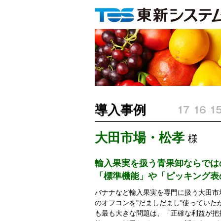
導入事例
大田市場・松孝
様
輸入果実を扱う青果卸ならでは
「標準機能」や「ピッキング表
バナナなど輸入果実を専門に扱う大田市場
のオフコンを"だましだまし"使ってい
も最も大きな問題は、「正確な利益が把