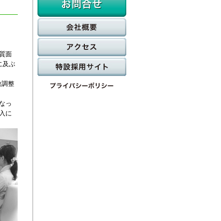
質面
に及ぶ
微調整
なっ
入に