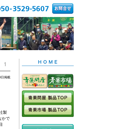
9日掲載
社製
なかで
目