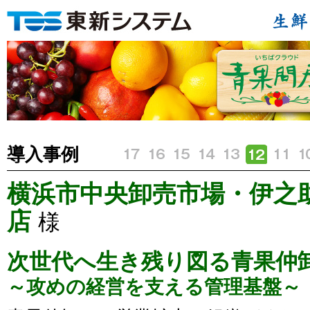
導入事例
横浜市中央卸売市場・伊之
店
様
次世代へ生き残り図る青果仲
～攻めの経営を支える管理基盤～