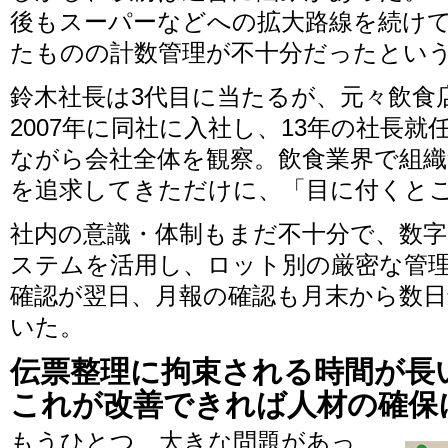
後もスーパーなどへの拡大路線を続け
たものの計数管理が不十分だったとい
鈴木社長は3代目に当たるが、元々飲食
2007年に同社に入社し、13年の社長
ながら会社全体を観察。飲食業界で組
を追求してきただけに、「目に付くと
社内の意識・体制もまだ不十分で、数
ステムを活用し、ロット別の厳密な管
確認が翌日、月報の確認も月末から数
いた。
伝票整理に拘束される時間が長
これが改善できれば人材の確保
もうひとつ、大きな問題があっ