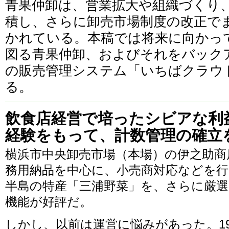
青果仲卸は、営業拡大や組織づくり
積し、さらに卸売市場制度の改正で
かれている。本稿では将来に向かっ
図る青果仲卸、およびそれをバック
の販売管理システム「いちばクラウ
る。
飲食店経営で培ったシビアな利
経験をもって、計数管理の確立
横浜市中央卸売市場（本場）の伊之助商
務用納品を中心に、小売商対応などを行
半島の特産「三浦野菜」を、さらに厳
機能が好評だ。
しかし、以前は運営に悩みがあった。1